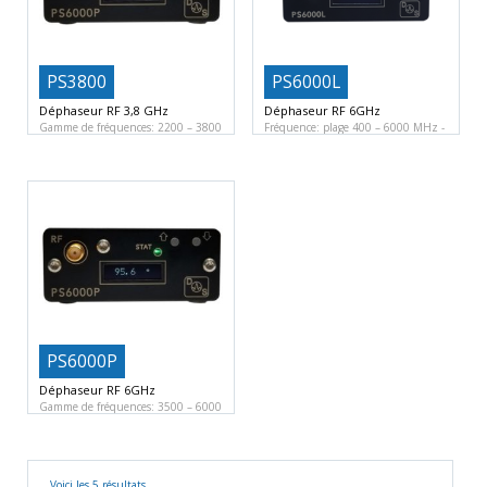
PS3800
PS6000L
Déphaseur RF 3,8 GHz
Déphaseur RF 6GHz
Gamme de fréquences: 2200 – 3800
Fréquence: plage 400 – 6000 MHz
MHz
Plage d’angle:
Plage d’angle: 0
PS6000P
Déphaseur RF 6GHz
Gamme de fréquences: 3500 – 6000
MHz
Plage d’angle:
Voici les 5 résultats