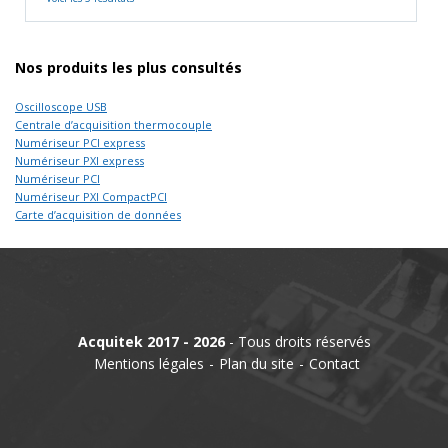
Nos produits les plus consultés
Oscilloscope USB
Centrale d’acquisition thermocouple
Numériseur PCI express
Numériseur PXI express
Numériseur PCI
Numériseur PXI CompactPCI
Carte d’acquisition de données
Acquitek 2017 - 2026
- Tous droits réservés
Mentions légales
Plan du site
Contact