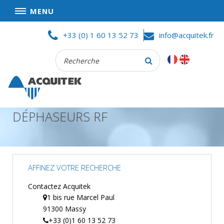
MENU
Skip
ACCUEIL
+33 (0) 1 60 13 52 73
info@acquitek.fr
to
content
Recherche
SOCIÉTÉ
:
BONNES AFFAIRES
CONDITIONS GÉNÉRALES DE VENTES
DÉPHASEURS RF
CONFIDENTIALITÉ
PARTENAIRES
PRODUITS
AFFINEZ VOTRE RECHERCHE
ACQUISITION
DE
Contactez Acquitek
DONNÉES
1 bis rue Marcel Paul
91300 Massy
TEST
ET
+33 (0)1 60 13 52 73