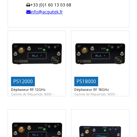
MESURE
+33 (0)1 60 13 03 68
info@acquitek.fr
TEMPS
ET
FRÉQUENCES
FORMAT
MARQUES
ACTUALITÉS
SERVICE & SUPPORT
PS12000
PS18000
Déphaseur RF 12GHz
Déphaseur RF 18GHz
Gamme de fréquences: 8000 –
Gamme de fréquences: 8000 –
12000 MHz
Plage d’angle:
18000 MHz
Plage d’angle: