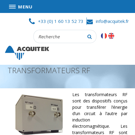
MENU
Skip
ACCUEIL
+33 (0) 1 60 13 52 73
info@acquitek.fr
to
content
Recherche
SOCIÉTÉ
:
BONNES AFFAIRES
CONDITIONS GÉNÉRALES DE VENTES
TRANSFORMATEURS RF
CONFIDENTIALITÉ
PARTENAIRES
PRODUITS
Les transformateurs RF
sont des dispositifs conçus
ACQUISITION
pour transférer l’énergie
DE
d’un circuit à l’autre par
DONNÉES
induction
électromagnétique. Les
TEST
ET
transformateurs RF sont