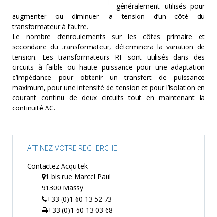
MESURE
généralement utilisés pour
augmenter ou diminuer la tension d’un côté du
TEMPS
transformateur à l’autre.
ET
Le nombre d’enroulements sur les côtés primaire et
FRÉQUENCES
secondaire du transformateur, déterminera la variation de
tension. Les transformateurs RF sont utilisés dans des
FORMAT
circuits à faible ou haute puissance pour une adaptation
d’impédance pour obtenir un transfert de puissance
MARQUES
maximum, pour une intensité de tension et pour l’isolation en
courant continu de deux circuits tout en maintenant la
ACTUALITÉS
continuité AC.
SERVICE & SUPPORT
AFFINEZ VOTRE RECHERCHE
Contactez Acquitek
1 bis rue Marcel Paul
91300 Massy
+33 (0)1 60 13 52 73
+33 (0)1 60 13 03 68