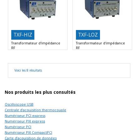
TXF-HIZ
TXF-LOZ
Transformateur d'impédance
Transformateur d'impédance
RF
RF
Fréquence basse de 50 kHz
Fréquence basse de 50 kHz
Fréquence haute de 5
Fréquence haute de 5
Voici les 8 résultats
Nos produits les plus consultés
Oscilloscope USB
Centrale d’acquisition thermocouple
Numériseur PCI express
Numériseur PXI express
Numériseur PCI
Numériseur PXI CompactPCI
Carte d’acquisition de données