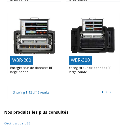
Bande passante en temps réel
Bande passante en temps réel
(RTBW) jusqu’à 160 MHz
(RTBW) jusqu’à 1 GHz
WBR-200
WBR-300
Enregistreur de données RF
Enregistreur de données RF
large bande
large bande
1 à 4 entrées RF jusqu’à 27 GHz
1 à 2 entrées RF jusqu’à 27 GHz
Jusqu’à
Jusqu’à
1
2
>
Showing 1–12 of 13 results
Nos produits les plus consultés
Oscilloscope USB