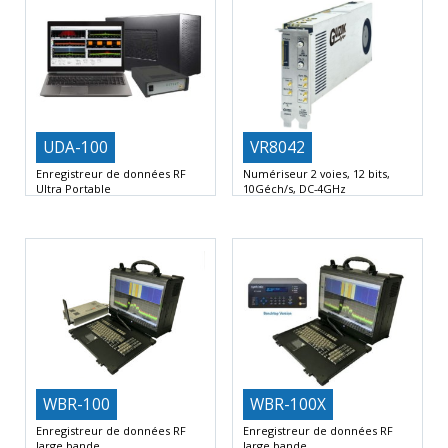
UDA-100
VR8042
Enregistreur de données RF
Numériseur 2 voies, 12 bits,
Ultra Portable
10Géch/s, DC-4GHz
Couverture de fréquence RF de 9
2 Voies 12 bits, 10 GSa/s par voie
kHz à 8
Bande
WBR-100
WBR-100X
Enregistreur de données RF
Enregistreur de données RF
large bande
large bande