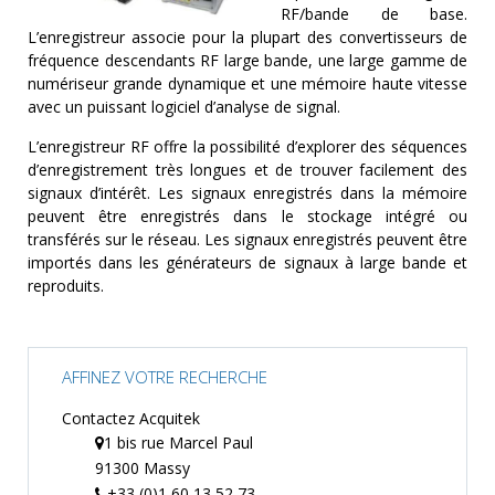
MESURE
RF/bande de base.
L’enregistreur associe pour la plupart des convertisseurs de
TEMPS
fréquence descendants RF large bande, une large gamme de
ET
numériseur grande dynamique et une mémoire haute vitesse
FRÉQUENCES
avec un puissant logiciel d’analyse de signal.
FORMAT
L’enregistreur RF offre la possibilité d’explorer des séquences
d’enregistrement très longues et de trouver facilement des
MARQUES
signaux d’intérêt. Les signaux enregistrés dans la mémoire
peuvent être enregistrés dans le stockage intégré ou
ACTUALITÉS
transférés sur le réseau. Les signaux enregistrés peuvent être
importés dans les générateurs de signaux à large bande et
SERVICE & SUPPORT
reproduits.
AFFINEZ VOTRE RECHERCHE
Contactez Acquitek
1 bis rue Marcel Paul
91300 Massy
+33 (0)1 60 13 52 73