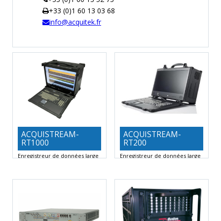
+33 (0)1 60 13 03 68
info@acquitek.fr
ACQUISTREAM-
ACQUISTREAM-
RT1000
RT200
Enregistreur de données large
Enregistreur de données large
bande
bande
PC haute performance
Taux
PC haute performance
d’échantillonnage jusqu’à
Enregistreur 2 canaux
Jusqu’à 200
3Géch/s
Numériseurs 12
Méch/sec