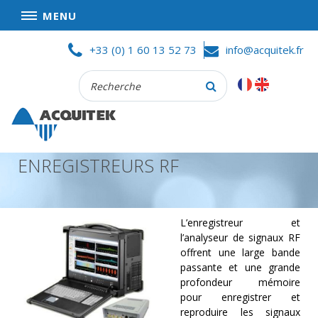
MENU
Skip
ACCUEIL
+33 (0) 1 60 13 52 73
info@acquitek.fr
to
content
Recherche
SOCIÉTÉ
:
BONNES AFFAIRES
CONDITIONS GÉNÉRALES DE VENTES
ENREGISTREURS RF
CONFIDENTIALITÉ
PARTENAIRES
PRODUITS
L’enregistreur et
l’analyseur de signaux RF
ACQUISITION
offrent une large bande
DE
passante et une grande
DONNÉES
profondeur mémoire
pour enregistrer et
TEST
ET
reproduire les signaux