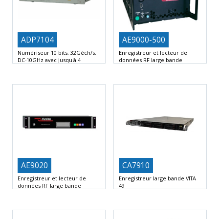
ADP7104
AE9000-500
Numériseur 10 bits, 32Géch/s,
Enregistreur et lecteur de
DC-10GHz avec jusqu'à 4
données RF large bande
canaux
Enregistreur FI analogique
2 canaux à 32 Géch./s
4 canaux à
Fréquences FI standard – jusqu’à
16
1GHz
AE9020
CA7910
Enregistreur et lecteur de
Enregistreur large bande VITA
données RF large bande
49
Enregistreur FI analogique
Écriture/lecture haut débit
Fréquences FI standard – jusqu’à 3
Enregistreur et lecteur
Capture
d’événements RF