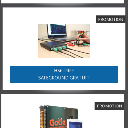
MESURE
TEMPS
ET
PROMOTION
FRÉQUENCES
FORMAT
MARQUES
ACTUALITÉS
SERVICE & SUPPORT
HS6-DIFF
SAFEGROUND GRATUIT
PROMOTION