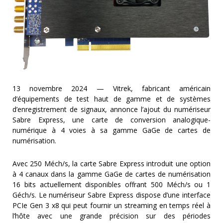
MESURE
TEMPS
ET
FRÉQUENCES
FORMAT
MARQUES
13 novembre 2024 — Vitrek, fabricant américain
d’équipements de test haut de gamme et de systèmes
ACTUALITÉS
d’enregistrement de signaux, annonce l’ajout du numériseur
Sabre Express, une carte de conversion analogique-
SERVICE & SUPPORT
numérique à 4 voies à sa gamme GaGe de cartes de
numérisation.
Avec 250 Méch/s, la carte Sabre Express introduit une option
à 4 canaux dans la gamme GaGe de cartes de numérisation
16 bits actuellement disponibles offrant 500 Méch/s ou 1
Géch/s. Le numériseur Sabre Express dispose d’une interface
PCIe Gen 3 x8 qui peut fournir un streaming en temps réel à
l’hôte avec une grande précision sur des périodes