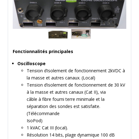
MESURE
TEMPS
ET
FRÉQUENCES
FORMAT
MARQUES
Fonctionnalités principales
ACTUALITÉS
Oscilloscope
Tension d’isolement de fonctionnement 2kVDC à
SERVICE & SUPPORT
la masse et autres canaux. (Local)
Tension d’isolement de fonctionnement de 30 kV
à la masse et autres canaux (Cat II), via
câble à fibre fourni terre minimale et la
séparation des sondes est satisfaite.
(Télécommande
IsoPod)
1 kVAC Cat III (local).
Résolution 14 bits, plage dynamique 100 dB