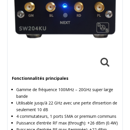
MESURE
TEMPS
ET
FRÉQUENCES
FORMAT
MARQUES
ACTUALITÉS
SERVICE & SUPPORT
Fonctionnalités principales
Gamme de fréquence 100MHz – 20GHz super large
bande
Utilisable jusqu’à 22 GHz avec une perte d’insertion de
seulement 10 dB
4 commutateurs, 1 ports SMA or premium communs
Puissance d’entrée RF max (through): +26 dBm (0.4W)
Puissance d’entrée RF max (terminée): +22 dBm