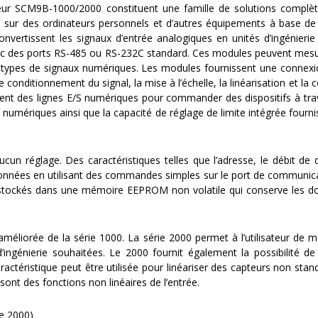
eur SCM9B-1000/2000 constituent une famille de solutions complè
s sur des ordinateurs personnels et d’autres équipements à base de
nvertissent les signaux d’entrée analogiques en unités d’ingénieri
ec des ports RS-485 ou RS-232C standard. Ces modules peuvent mesur
rs types de signaux numériques. Les modules fournissent une connexi
 conditionnement du signal, la mise à l’échelle, la linéarisation et la 
t des lignes E/S numériques pour commander des dispositifs à trav
 numériques ainsi que la capacité de réglage de limite intégrée fourni
un réglage. Des caractéristiques telles que l’adresse, le débit de d
tionnées en utilisant des commandes simples sur le port de communica
stockés dans une mémoire EEPROM non volatile qui conserve les 
méliorée de la série 1000. La série 2000 permet à l’utilisateur de m
d’ingénierie souhaitées. Le 2000 fournit également la possibilité
aractéristique peut être utilisée pour linéariser des capteurs non sta
 sont des fonctions non linéaires de l’entrée.
e 2000)