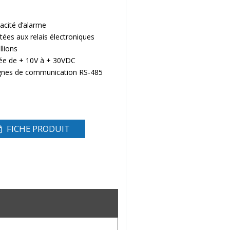
acité d’alarme
ées aux relais électroniques
lions
lée de + 10V à + 30VDC
 lignes de communication RS-485
FICHE PRODUIT