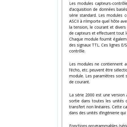
Les modules capteurs-contrôl
d’acquisition de données basé
série standard. Les modules co
ASCII à n’importe quel hôte av
la tension, le courant et dive
de capteurs et effectuent tout le
Chaque module fournit égalemen
des signaux TTL. Ces lignes E/S
contrôle.
Les modules ne contiennent auc
l’écho, etc. peuvent être sélec
module. Les paramètres sont 
de courant.
La série 2000 est une version a
sortie dans toutes les unités 
transfert non linéaires. Cette c
dans des unités d’ingénierie qui
Fonctions programmables (séri