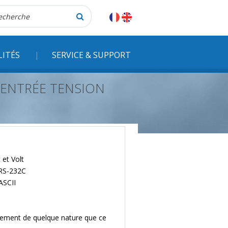
herche
LITÉS
SERVICE & SUPPORT
'ENTRÉE TENSION
 et Volt
 RS-232C
ASCII
tement de quelque nature que ce