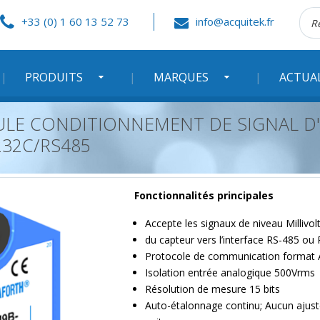
Rec
+33 (0) 1 60 13 52 73
info@acquitek.fr
:
PRODUITS
MARQUES
ACTUA
ULE CONDITIONNEMENT DE SIGNAL D
232C/RS485
Fonctionnalités principales
Accepte les signaux de niveau Millivolt
du capteur vers l’interface RS-485 ou
Protocole de communication format 
Isolation entrée analogique 500Vrms
Résolution de mesure 15 bits
Auto-étalonnage continu; Aucun ajus