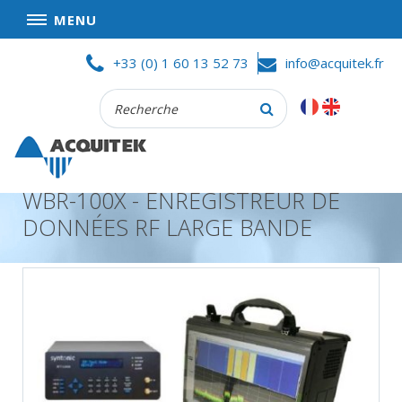
MENU
Skip
ACCUEIL
+33 (0) 1 60 13 52 73
info@acquitek.fr
to
content
Recherche
SOCIÉTÉ
:
BONNES AFFAIRES
CONDITIONS GÉNÉRALES DE VENTES
WBR-100X - ENREGISTREUR DE
CONFIDENTIALITÉ
DONNÉES RF LARGE BANDE
PARTENAIRES
PRODUITS
ACQUISITION
DE
DONNÉES
TEST
ET